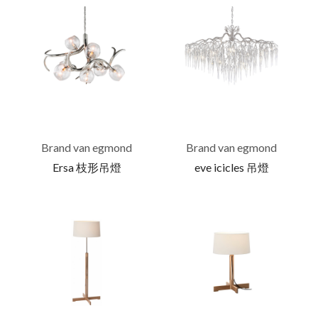
Brand van egmond
Brand van egmond
Ersa 枝形吊燈
eve icicles 吊燈