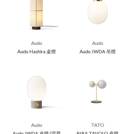
Audo
Audo
Audo Hashira 桌燈
Audo JWDA 吊燈
Audo
TATO
Audo JWDA 桌燈 (混凝
BIBA TAVOLO 桌燈