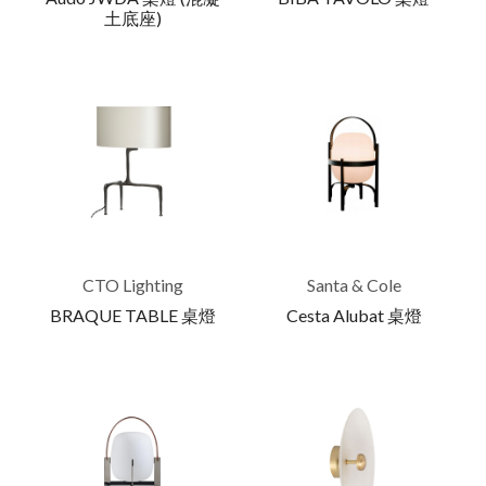
土底座)
CTO Lighting
Santa & Cole
BRAQUE TABLE 桌燈
Cesta Alubat 桌燈