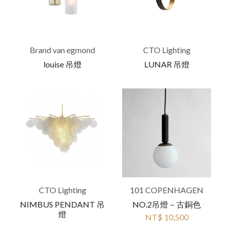
Brand van egmond
CTO Lighting
louise 吊燈
LUNAR 吊燈
CTO Lighting
101 COPENHAGEN
NIMBUS PENDANT 吊
NO.2吊燈－古銅色
燈
NT$ 10,500