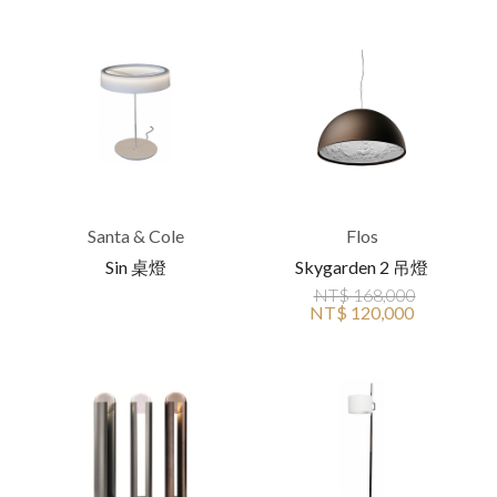
Santa & Cole
Flos
Sin 桌燈
Skygarden 2 吊燈
NT$ 168,000
NT$ 120,000