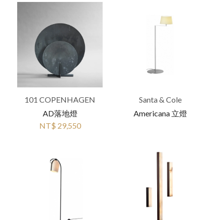
101 COPENHAGEN
Santa & Cole
AD落地燈
Americana 立燈
NT$ 29,550