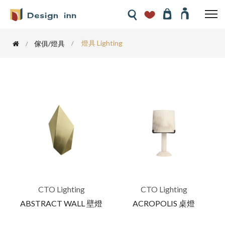
燈具 Lighting
傢俱/燈具
CTO Lighting
CTO Lighting
ABSTRACT WALL 壁燈
ACROPOLIS 桌燈