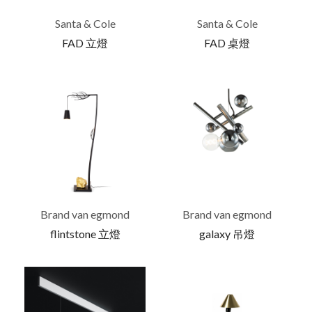
Santa & Cole
Santa & Cole
FAD 立燈
FAD 桌燈
Brand van egmond
Brand van egmond
flintstone 立燈
galaxy 吊燈