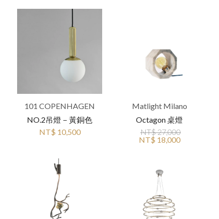
101 COPENHAGEN
Matlight Milano
NO.2吊燈－黃銅色
Octagon 桌燈
NT$ 10,500
NT$ 27,000
NT$ 18,000