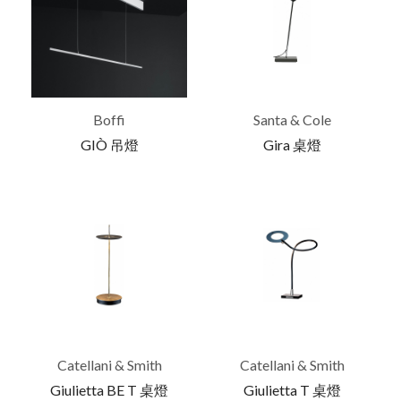
Boffi
Santa & Cole
GIÒ 吊燈
Gira 桌燈
Catellani & Smith
Catellani & Smith
Giulietta BE T 桌燈
Giulietta T 桌燈