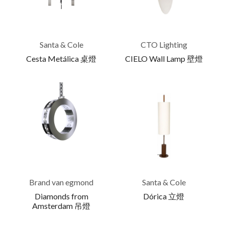
Santa & Cole
CTO Lighting
Cesta Metálica 桌燈
CIELO Wall Lamp 壁燈
Brand van egmond
Santa & Cole
Diamonds from
Dórica 立燈
Amsterdam 吊燈