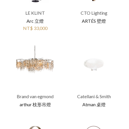
LE KLINT
CTO Lighting
Arc 立燈
ARTÉS 壁燈
NT$ 33,000
Brand van egmond
Catellani & Smith
arthur 枝形吊燈
Atman 桌燈