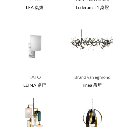
LEA 桌燈
Lederam T1 桌燈
TATO
Brand van egmond
LEINA 桌燈
linea 吊燈