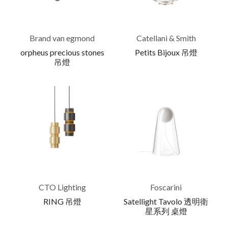
Brand van egmond
Catellani & Smith
orpheus precious stones
Petits Bijoux 吊燈
吊燈
CTO Lighting
Foscarini
RING 吊燈
Satellight Tavolo 透明衛
星系列 桌燈